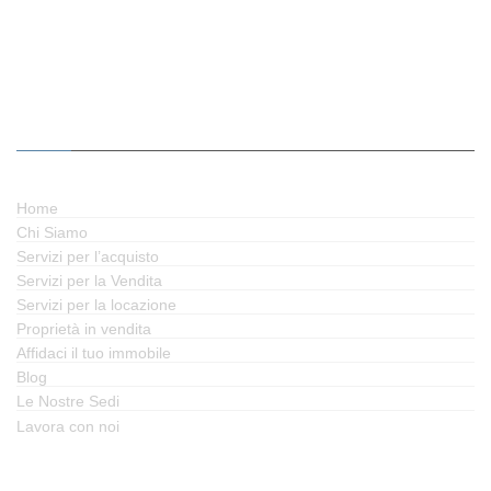
MENÙ RAPIDO
Home
Chi Siamo
Servizi per l’acquisto
Servizi per la Vendita
Servizi per la locazione
Proprietà in vendita
Affidaci il tuo immobile
Blog
Le Nostre Sedi
Lavora con noi
SEGUICI SUI SOCIAL