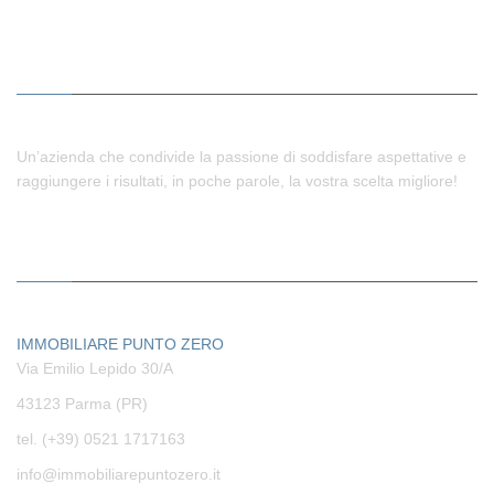
IMMOBILIARE PUNTO ZERO
Un’azienda che condivide la passione di soddisfare aspettative e
raggiungere i risultati, in poche parole, la vostra scelta migliore!
CONTATTI
IMMOBILIARE PUNTO ZERO
Via Emilio Lepido 30/A
43123 Parma (PR)
tel. (+39) 0521 1717163
info@immobiliarepuntozero.it