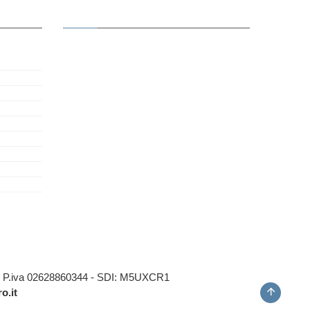
) - P.iva 02628860344 - SDI: M5UXCR1
o.it