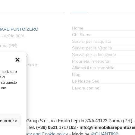
Home
IARE PUNTO ZERO
Chi Siamo
o Lepido 30/A
Servizi per l’acquisto
rma (PR)
Servizi per la Vendita
Servizi per la locazione
) 0521 1717163
Proprietà in vendita
biliarepuntozero.it
Affidaci il tuo immobile
memorizzare
Blog
e ci
Le Nostre Sedi
i su questo
Lavora con noi
cune
referenze
Zero - Athena Group S.r.l., via Emilio Lepido 30/A 43123 Parma (PR
vizio clienti : Tel. (+39) 0521 1717163 - info@immobiliarepuntozer
Privacy and Cookie policy
- Made by
🚀QUANTIK®